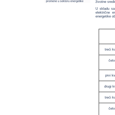
promene u sektoru energetike
životne sredi
U skladu sa
električne e
energetike ob
treći k
četv
prvi k
drugi k
treći k
četv