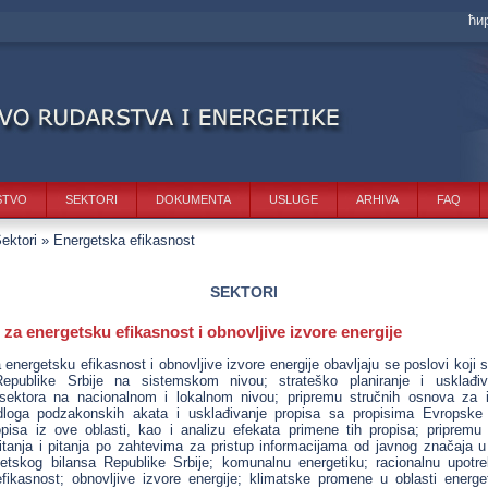
ћи
STVO
SEKTORI
DOKUMENTA
USLUGE
ARHIVA
FAQ
ektori
» Energetska efikasnost
SEKTORI
 za energetsku efikasnost i obnovlјive izvore energije
energetsku efikasnost i obnovljive izvore energije obavljaju se poslovi koji
Republike Srbije na sistemskom nivou; strateško planiranje i usklađiv
 sektora na nacionalnom i lokalnom nivou; pripremu stručnih osnova za i
dloga podzakonskih akata i usklađivanje propisa sa propisima Evropske u
opisa iz ove oblasti, kao i analizu efekata primene tih propisa; priprem
itanja i pitanja po zahtevima za pristup informacijama od javnog značaja u 
etskog bilansa Republike Srbije; komunalnu energetiku; racionalnu upotre
fikasnost; obnovljive izvore energije; klimatske promene u oblasti energet