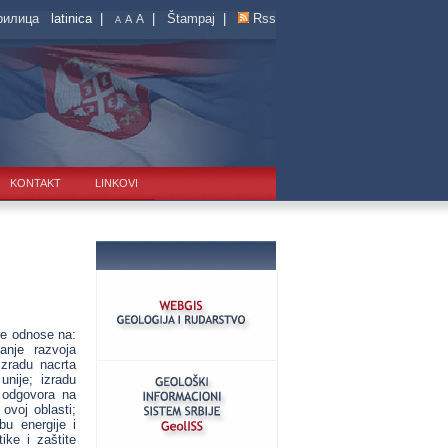
рилица
latinica |
|
Štampaj
|
Rss
A
A
A
KONTAKT
LINKOVI
 se odnose na:
anje razvoja
zradu nacrta
nije; izradu
u odgovora na
ovoj oblasti;
bu energije i
ike i zaštite