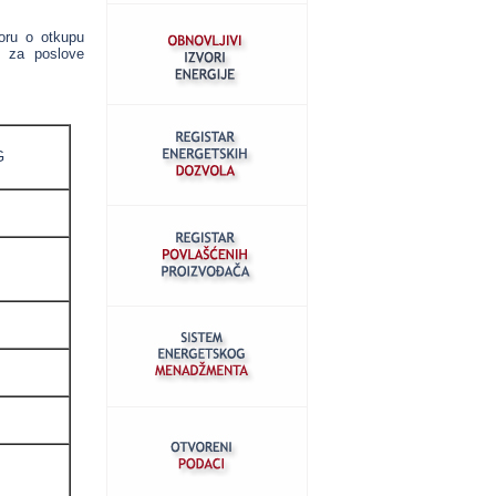
oru o otkupu
no za poslove
G