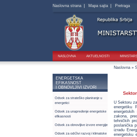
Naslovna strana
|
Mapa sajta
|
Pretraga
NASLOVNA
AKTUELNOSTI
MINISTAR
Naslovna
»
S
ENERGETSKA
EFIKASNOST
I OBNOVLЈIVI IZVORI
Sektor
Odsek za strateško planiranje u
U Sektoru za 
energetici
energetiku 
energetskih
Odsek za unapređenje energetske
zakona, pre
efikasnosti
tehničkih pr
poslanička p
Odsek za obnovlјive izvore energije
izradu Energ
Odsek za održivi razvoj i klimatske
energetsku e