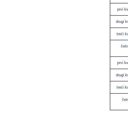
prvi k
drugi k
treći k
četv
prvi k
drugi k
treći k
četv