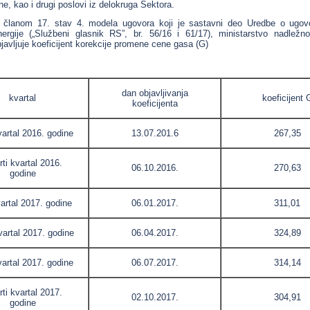
ne, kao i drugi poslovi iz delokruga Sektora.
 članom 17. stav 4. modela ugovora koji je sastavni deo Uredbe o ugov
nergije („Službeni glasnik RS”, br. 56/16 i 61/17), ministarstvo nadlež
javljuje koeficijent korekcije promene cene gasa (G)
dan objavljivanja
kvartal
koeficijent 
koeficijenta
vartal 2016. godine
13.07.201.6
267,35
rti kvartal 2016.
06.10.2016.
270,63
godine
vartal 2017. godine
06.01.2017.
311,01
vartal 2017. godine
06.04.2017.
324,89
vartal 2017. godine
06.07.2017.
314,14
rti kvartal 2017.
02.10.2017.
304,91
godine