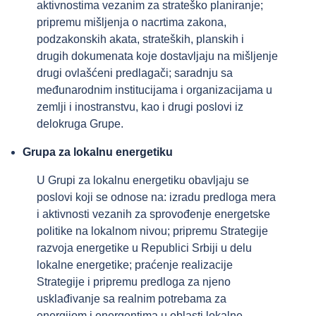
aktivnostima vezanim za strateško planiranje;
pripremu mišlјenja o nacrtima zakona,
podzakonskih akata, strateških, planskih i
drugih dokumenata koje dostavlјaju na mišlјenje
drugi ovlašćeni predlagači; saradnju sa
međunarodnim institucijama i organizacijama u
zemlјi i inostranstvu, kao i drugi poslovi iz
delokruga Grupe.
Grupa za lokalnu energetiku
U Grupi za lokalnu energetiku obavlјaju se
poslovi koji se odnose na: izradu predloga mera
i aktivnosti vezanih za sprovođenje energetske
politike na lokalnom nivou; pripremu Strategije
razvoja energetike u Republici Srbiji u delu
lokalne energetike; praćenje realizacije
Strategije i pripremu predloga za njeno
usklađivanje sa realnim potrebama za
energijom i energentima u oblasti lokalne