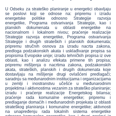
U Odseku za strateško planiranje u energetici obavlјaju
se poslovi koji se odnose na: pripremu i izradu
energetske politike odnosno Strategije razvoja
energetike, Programa ostvarivanja Strategije, kao i
planskih dokumenata u oblasti energetike na
nacionalnom i lokalnom nivou; praćenje realizacije
Strategije razvoja energetike, Programa ostvarivanja
Strategije i drugih strateških i planskih dokumenata;
pripremu stručnih osnova za izradu nacrta zakona,
predloga podzakonskih akata i usklađivanje propisa sa
propisima Evropske unije; izradu tehničkih propisa iz ove
oblasti, kao i analizu efekata primene tih propisa;
pripremu mišlјenja o nacrtima zakona, podzakonskih
akata, strateških, planskih i drugih dokumenata koje
dostavlјaju na mišlјenje drugi ovlašćeni predlagači;
saradnju sa međunarodnim institucijama i organizacijama
u zemlјi i inostranstvu učešće u međunarodnim
projektima i aktivnostima vezanim za strateško planiranje;
izradu i praćenje realizacije Energetskog bilansa;
praćenje rada komunalne energetike; pripremu i
predlaganje domaćih i međunarodnih projekata iz oblasti
strateškog planiranja i komunalne energetike; aktivnosti
na unapređenju rada lokalnih sistema energetike