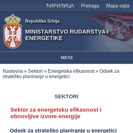
ЋИРИЛИЦА
|
Pretraga
|
Mapa sajta
|
Republika Srbija
MINISTARSTVO RUDARSTVA I
ENERGETIKE
MENI
Naslovna
»
Sektori
»
Energetska efikasnost
» Odsek za
strateško planiranje u energetici
SEKTORI
Sektor za energetsku efikasnost i
obnovlјive izvore energije
Odsek za strateško planiranje u energetici